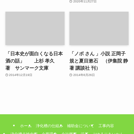
2020年11月27日
「日本史が面白くなる日本
「ノボ さん 」小説 正岡子
酒の話」 上杉 孝久
規と夏目漱石 （伊集院 静
著 サンマーク文庫
著 講談社 刊）
2014年12月19日
2014年6月26日
ホーム
浄化槽の仕組み
補助金について
工事内容