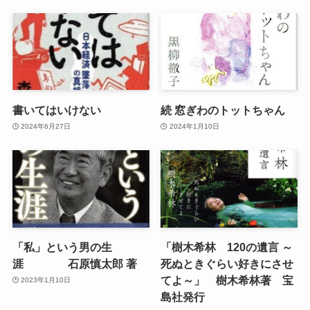
書いてはいけない
続 窓ぎわのトットちゃん
2024年6月27日
2024年1月10日
「私」という男の生
「樹木希林 120の遺言 ～
涯 石原慎太郎 著
死ぬときぐらい好きにさせ
てよ～」 樹木希林著 宝
2023年1月10日
島社発行