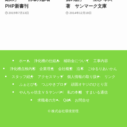
PHP新書刊
著 サンマーク文庫
2015年7月13日
2014年12月19日
ホーム
浄化槽の仕組み
補助金について
工事内容
浄化槽点検内容
企業理念
会社概要
沿革
ごゆるりあいかん
スタッフ紹介
アクセスマップ
個人情報の取り扱い
リンク
ふぉとびる
つぶやきブログ
頑固オヤジのひとり言
やんちゃ坊主ＶＳヤンパパ
私の本棚
すまいる通信
求職者の方へ
Q&A
お問合せ
©
株式会社環境管理.