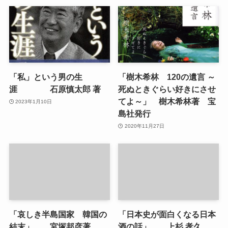
「私」という男の生
「樹木希林 120の遺言 ～
涯 石原慎太郎 著
死ぬときぐらい好きにさせ
てよ～」 樹木希林著 宝
2023年1月10日
島社発行
2020年11月27日
「哀しき半島国家 韓国の
「日本史が面白くなる日本
結末」 宮塚邦彦著
酒の話」 上杉 孝久