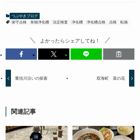
つぶやきブログ
保守点検
単独浄化槽
法定検査
浄化槽
浄化槽点検
点検
転換
よかったらシェアしてね！
重信川沿いの探索
双海町 菜の花
関連記事