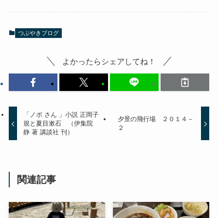
つぶやきブログ
よかったらシェアしてね！
「ノボ さん 」小説 正岡子
夕景の飛行場 ２０１４－
規と夏目漱石 （伊集院
２
静 著 講談社 刊）
関連記事