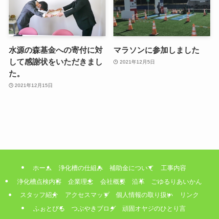
水源の森基金への寄付に対
マラソンに参加しました
して感謝状をいただきまし
2021年12月5日
た。
2021年12月15日
ホーム
浄化槽の仕組み
補助金について
工事内容
浄化槽点検内容
企業理念
会社概要
沿革
ごゆるりあいかん
スタッフ紹介
アクセスマップ
個人情報の取り扱い
リンク
ふぉとびる
つぶやきブログ
頑固オヤジのひとり言