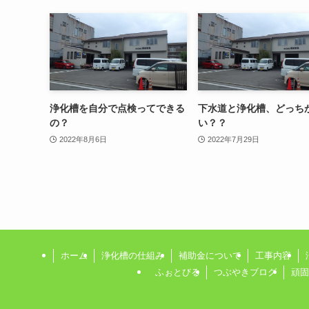
浄化槽を自分で点検ってできる
下水道と浄化槽、どっち
の？
い？？
2022年8月6日
2022年7月29日
ホーム
浄化槽の仕組み
補助金について
工事内容
ふぉとびる
つぶやきブログ
頑固