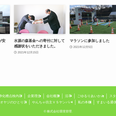
が安
水源の森基金への寄付に対して
マラソンに参加しました
感謝状をいただきました。
2021年12月5日
2021年12月15日
浄化槽点検内容
企業理念
会社概要
沿革
ごゆるりあいかん
スタ
オヤジのひとり言
やんちゃ坊主ＶＳヤンパパ
私の本棚
すまいる通
©
株式会社環境管理.