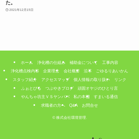
た。
2021年12月15日
ホーム
浄化槽の仕組み
補助金について
工事内容
浄化槽点検内容
企業理念
会社概要
沿革
ごゆるりあいかん
スタッフ紹介
アクセスマップ
個人情報の取り扱い
リンク
ふぉとびる
つぶやきブログ
頑固オヤジのひとり言
やんちゃ坊主ＶＳヤンパパ
私の本棚
すまいる通信
求職者の方へ
Q&A
お問合せ
©
株式会社環境管理.
や