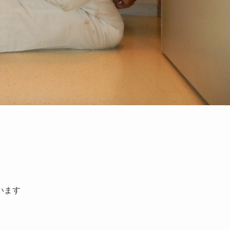
。
います