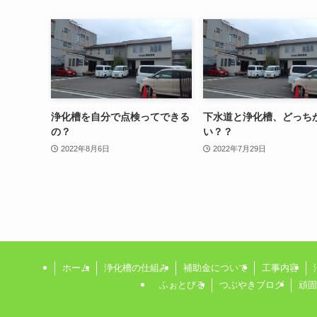
浄化槽を自分で点検ってできる
下水道と浄化槽、どっち
の？
い？？
2022年8月6日
2022年7月29日
ホーム
浄化槽の仕組み
補助金について
工事内容
ふぉとびる
つぶやきブログ
頑固