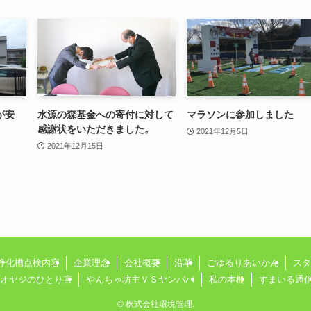
が安
水源の森基金への寄付に対して
マラソンに参加しました
感謝状をいただきました。
2021年12月5日
2021年12月15日
浄化槽点検内容
企業理念
会社概要
沿革
ごゆるりあいかん
スタ
オヤジのひとり言
やんちゃ坊主ＶＳヤンパパ
私の本棚
すまいる通
©
株式会社環境管理.