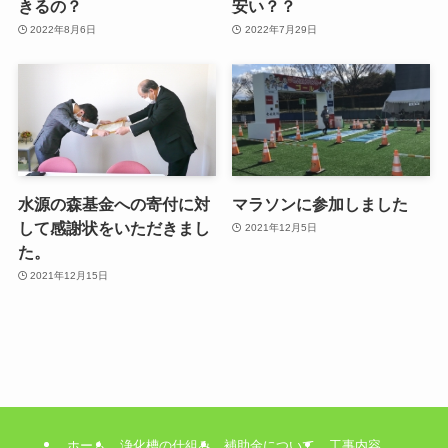
きるの？
安い？？
2022年8月6日
2022年7月29日
水源の森基金への寄付に対
マラソンに参加しました
して感謝状をいただきまし
2021年12月5日
た。
2021年12月15日
ホーム
浄化槽の仕組み
補助金について
工事内容