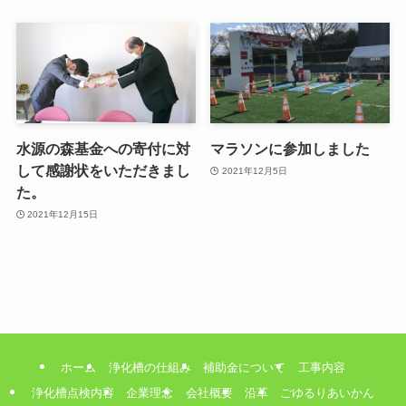
水源の森基金への寄付に対
マラソンに参加しました
して感謝状をいただきまし
2021年12月5日
た。
2021年12月15日
ホーム
浄化槽の仕組み
補助金について
工事内容
浄化槽点検内容
企業理念
会社概要
沿革
ごゆるりあいかん