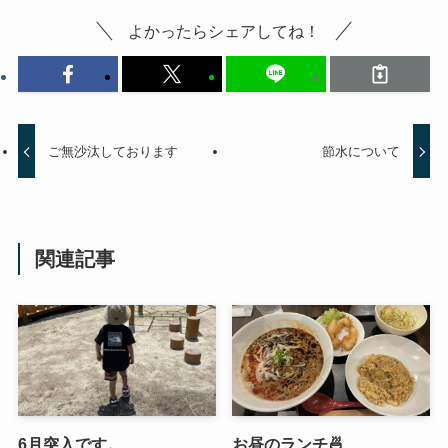
よかったらシェアしてね！
ご無沙汰しております
節水について
関連記事
6月突入です。
お昼のランチ🍜