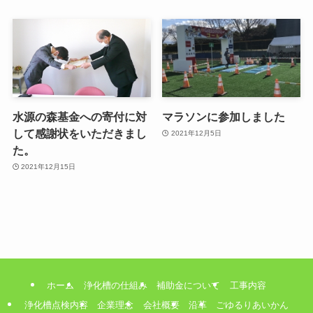
水源の森基金への寄付に対
マラソンに参加しました
して感謝状をいただきまし
2021年12月5日
た。
2021年12月15日
ホーム
浄化槽の仕組み
補助金について
工事内容
浄化槽点検内容
企業理念
会社概要
沿革
ごゆるりあいかん