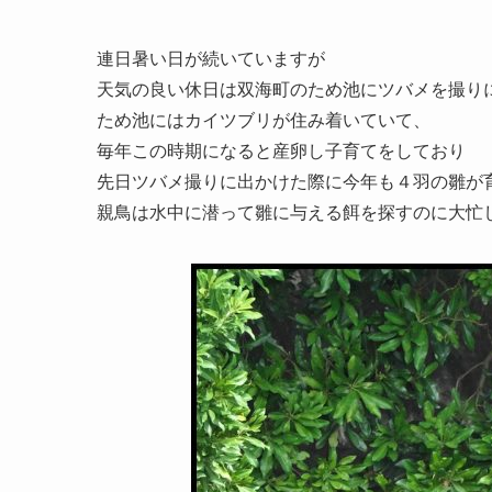
連日暑い日が続いていますが
天気の良い休日は双海町のため池にツバメを撮り
ため池にはカイツブリが住み着いていて、
毎年この時期になると産卵し子育てをしており
先日ツバメ撮りに出かけた際に今年も４羽の雛が
親鳥は水中に潜って雛に与える餌を探すのに大忙