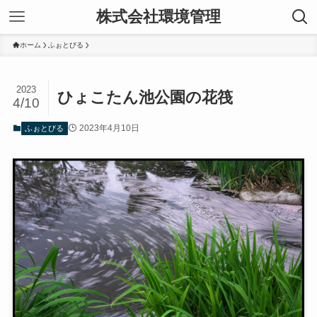
株式会社環境管理
ホーム
ふぉとびる
2023
ひょこたん池公園の花筏
4/10
2023年4月10日
ふぉとびる