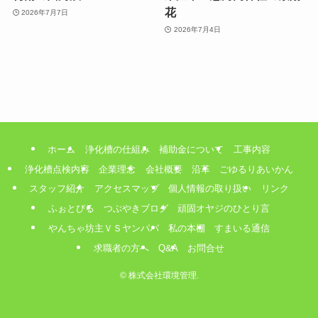
花
2026年7月7日
2026年7月4日
ホーム
浄化槽の仕組み
補助金について
工事内容
浄化槽点検内容
企業理念
会社概要
沿革
ごゆるりあいかん
スタッフ紹介
アクセスマップ
個人情報の取り扱い
リンク
ふぉとびる
つぶやきブログ
頑固オヤジのひとり言
やんちゃ坊主ＶＳヤンパパ
私の本棚
すまいる通信
求職者の方へ
Q&A
お問合せ
©
株式会社環境管理.