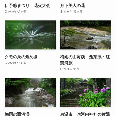
伊予彩まつり 花火大会
月下美人の花
2026年7月28日
2026年7月21日
クモの巣の煌めき
梅雨の面河渓 蓬莱渓・紅
葉河原
2026年7月17日
2026年7月7日
梅雨の面河渓
東温市 惣河内神社の紫陽