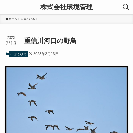
株式会社環境管理
ホーム
ふぉとびる
2023
重信川河口の野鳥
2/13
2023年2月13日
ふぉとびる