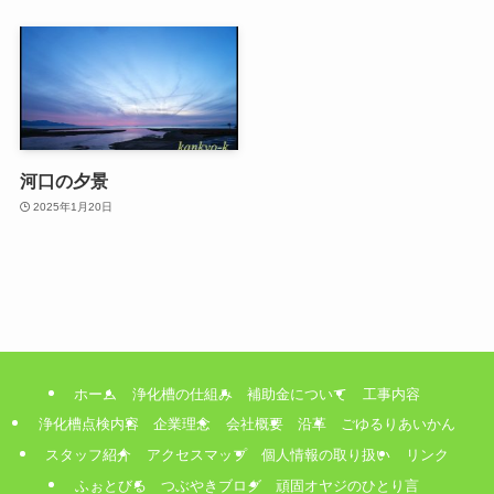
河口の夕景
2025年1月20日
ホーム
浄化槽の仕組み
補助金について
工事内容
浄化槽点検内容
企業理念
会社概要
沿革
ごゆるりあいかん
スタッフ紹介
アクセスマップ
個人情報の取り扱い
リンク
ふぉとびる
つぶやきブログ
頑固オヤジのひとり言