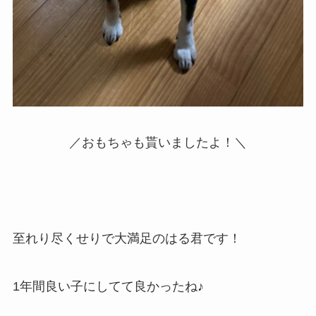
／おもちゃも貰いましたよ！＼
至れり尽くせりで大満足のはる君です！
1年間良い子にしてて良かったね♪