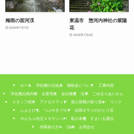
梅雨の面河渓
東温市 惣河内神社の紫陽
花
2026年7月7日
2026年7月4日
ホーム
浄化槽の仕組み
補助金について
工事内容
浄化槽点検内容
企業理念
会社概要
沿革
ごゆるりあいかん
スタッフ紹介
アクセスマップ
個人情報の取り扱い
リンク
ふぉとびる
つぶやきブログ
頑固オヤジのひとり言
やんちゃ坊主ＶＳヤンパパ
私の本棚
すまいる通信
求職者の方へ
Q&A
お問合せ