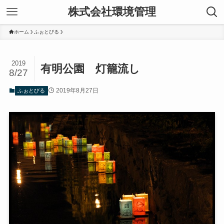
株式会社環境管理
ホーム
ふぉとびる
2019
有明公園 灯籠流し
8/27
2019年8月27日
ふぉとびる