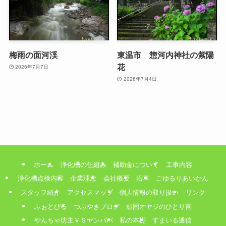
梅雨の面河渓
東温市 惣河内神社の紫陽
花
2026年7月7日
2026年7月4日
ホーム
浄化槽の仕組み
補助金について
工事内容
浄化槽点検内容
企業理念
会社概要
沿革
ごゆるりあいかん
スタッフ紹介
アクセスマップ
個人情報の取り扱い
リンク
ふぉとびる
つぶやきブログ
頑固オヤジのひとり言
やんちゃ坊主ＶＳヤンパパ
私の本棚
すまいる通信