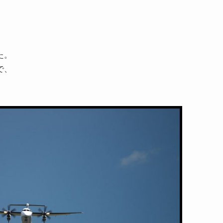
た。
で、