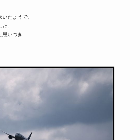
吹いたようで、
した。
と思いつき
。