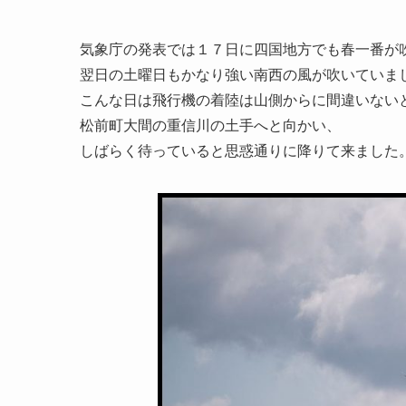
気象庁の発表では１７日に四国地方でも春一番が
翌日の土曜日もかなり強い南西の風が吹いていま
こんな日は飛行機の着陸は山側からに間違いない
松前町大間の重信川の土手へと向かい、
しばらく待っていると思惑通りに降りて来ました