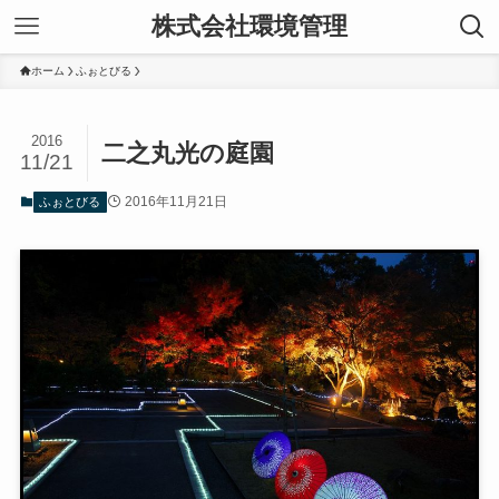
株式会社環境管理
ホーム
ふぉとびる
2016
二之丸光の庭園
11/21
2016年11月21日
ふぉとびる