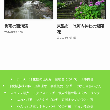
梅雨の面河渓
東温市 惣河内神社の紫陽
花
2026年7月7日
2026年7月4日
ホーム
浄化槽の仕組み
補助金について
工事内容
浄化槽点検内容
企業理念
会社概要
沿革
ごゆるりあいかん
スタッフ紹介
アクセスマップ
個人情報の取り扱い
リンク
ふぉとびる
つぶやきブログ
頑固オヤジのひとり言
やんちゃ坊主ＶＳヤンパパ
私の本棚
すまいる通信