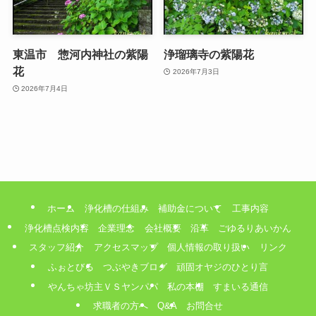
東温市 惣河内神社の紫陽
浄瑠璃寺の紫陽花
花
2026年7月3日
2026年7月4日
ホーム
浄化槽の仕組み
補助金について
工事内容
浄化槽点検内容
企業理念
会社概要
沿革
ごゆるりあいかん
スタッフ紹介
アクセスマップ
個人情報の取り扱い
リンク
ふぉとびる
つぶやきブログ
頑固オヤジのひとり言
やんちゃ坊主ＶＳヤンパパ
私の本棚
すまいる通信
求職者の方へ
Q&A
お問合せ