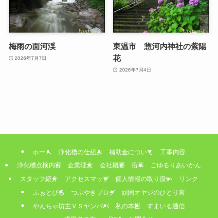
梅雨の面河渓
東温市 惣河内神社の紫陽
花
2026年7月7日
2026年7月4日
ホーム
浄化槽の仕組み
補助金について
工事内容
浄化槽点検内容
企業理念
会社概要
沿革
ごゆるりあいかん
スタッフ紹介
アクセスマップ
個人情報の取り扱い
リンク
ふぉとびる
つぶやきブログ
頑固オヤジのひとり言
やんちゃ坊主ＶＳヤンパパ
私の本棚
すまいる通信