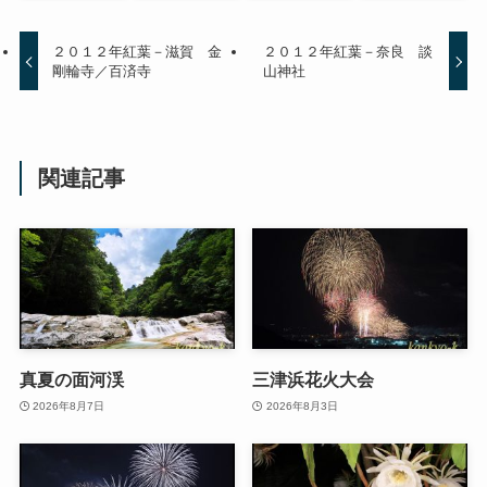
２０１２年紅葉－滋賀 金
２０１２年紅葉－奈良 談
剛輪寺／百済寺
山神社
関連記事
真夏の面河渓
三津浜花火大会
2026年8月7日
2026年8月3日