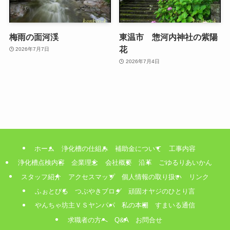
梅雨の面河渓
東温市 惣河内神社の紫陽
花
2026年7月7日
2026年7月4日
ホーム
浄化槽の仕組み
補助金について
工事内容
浄化槽点検内容
企業理念
会社概要
沿革
ごゆるりあいかん
スタッフ紹介
アクセスマップ
個人情報の取り扱い
リンク
ふぉとびる
つぶやきブログ
頑固オヤジのひとり言
やんちゃ坊主ＶＳヤンパパ
私の本棚
すまいる通信
求職者の方へ
Q&A
お問合せ