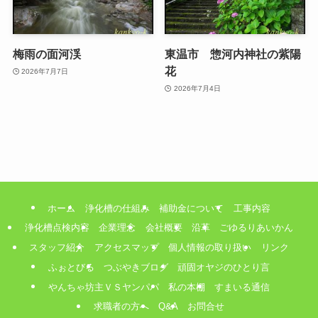
梅雨の面河渓
東温市 惣河内神社の紫陽
花
2026年7月7日
2026年7月4日
ホーム
浄化槽の仕組み
補助金について
工事内容
浄化槽点検内容
企業理念
会社概要
沿革
ごゆるりあいかん
スタッフ紹介
アクセスマップ
個人情報の取り扱い
リンク
ふぉとびる
つぶやきブログ
頑固オヤジのひとり言
やんちゃ坊主ＶＳヤンパパ
私の本棚
すまいる通信
求職者の方へ
Q&A
お問合せ