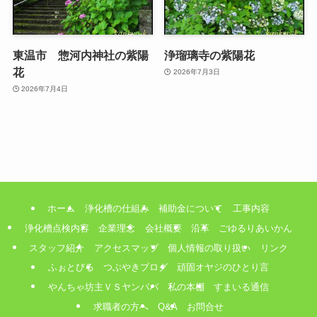
東温市 惣河内神社の紫陽
浄瑠璃寺の紫陽花
花
2026年7月3日
2026年7月4日
ホーム
浄化槽の仕組み
補助金について
工事内容
浄化槽点検内容
企業理念
会社概要
沿革
ごゆるりあいかん
スタッフ紹介
アクセスマップ
個人情報の取り扱い
リンク
ふぉとびる
つぶやきブログ
頑固オヤジのひとり言
やんちゃ坊主ＶＳヤンパパ
私の本棚
すまいる通信
求職者の方へ
Q&A
お問合せ