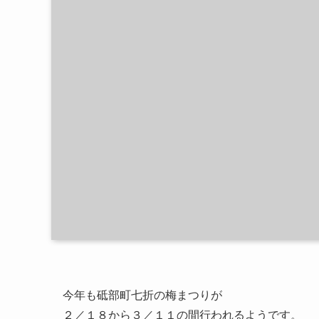
今年も砥部町七折の梅まつりが
２／１８から３／１１の間行われるようです。