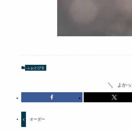
ふぉとびる
よかっ
オーダー