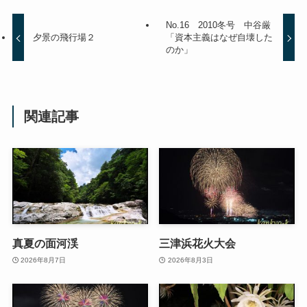
No.16 2010冬号 中谷厳
夕景の飛行場２
「資本主義はなぜ自壊した
のか」
関連記事
真夏の面河渓
三津浜花火大会
2026年8月7日
2026年8月3日