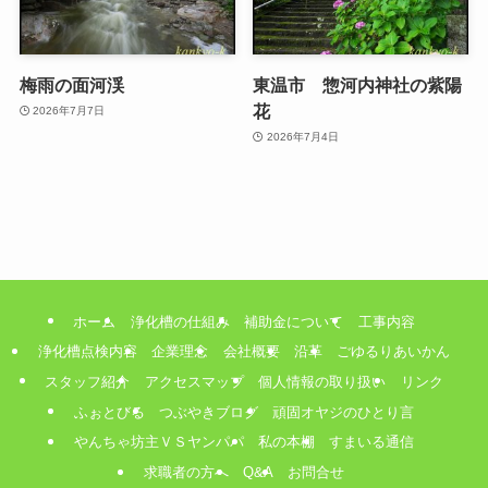
梅雨の面河渓
東温市 惣河内神社の紫陽
花
2026年7月7日
2026年7月4日
ホーム
浄化槽の仕組み
補助金について
工事内容
浄化槽点検内容
企業理念
会社概要
沿革
ごゆるりあいかん
スタッフ紹介
アクセスマップ
個人情報の取り扱い
リンク
ふぉとびる
つぶやきブログ
頑固オヤジのひとり言
やんちゃ坊主ＶＳヤンパパ
私の本棚
すまいる通信
求職者の方へ
Q&A
お問合せ