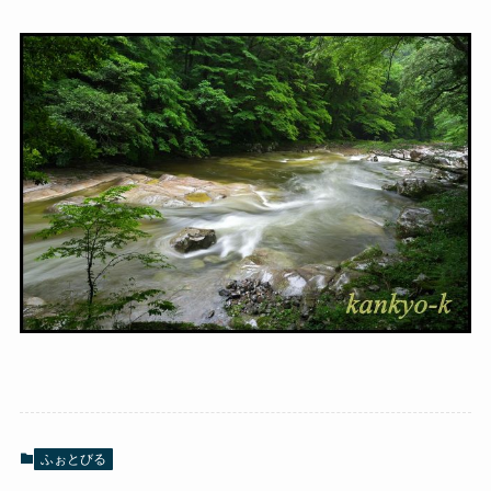
ふぉとびる