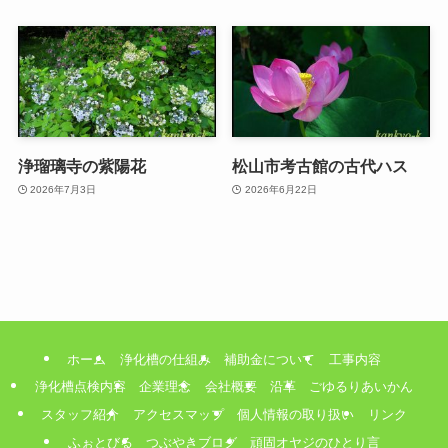
浄瑠璃寺の紫陽花
松山市考古館の古代ハス
2026年7月3日
2026年6月22日
ホーム
浄化槽の仕組み
補助金について
工事内容
浄化槽点検内容
企業理念
会社概要
沿革
ごゆるりあいかん
スタッフ紹介
アクセスマップ
個人情報の取り扱い
リンク
ふぉとびる
つぶやきブログ
頑固オヤジのひとり言