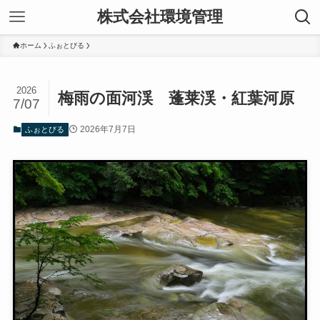
株式会社環境管理
ホーム
ふぉとびる
2026
梅雨の面河渓 蓬莱渓・紅葉河原
7/07
2026年7月7日
ふぉとびる