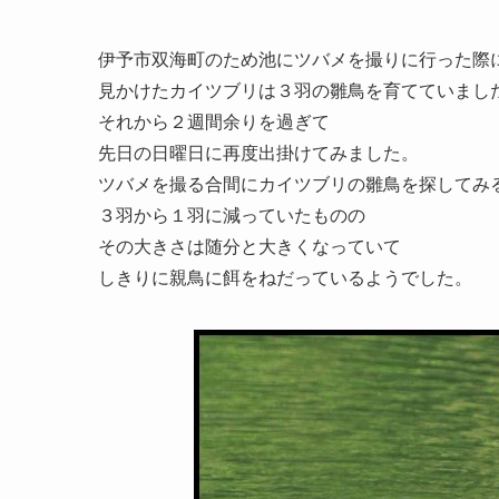
伊予市双海町のため池にツバメを撮りに行った際
見かけたカイツブリは３羽の雛鳥を育てていまし
それから２週間余りを過ぎて
先日の日曜日に再度出掛けてみました。
ツバメを撮る合間にカイツブリの雛鳥を探してみ
３羽から１羽に減っていたものの
その大きさは随分と大きくなっていて
しきりに親鳥に餌をねだっているようでした。