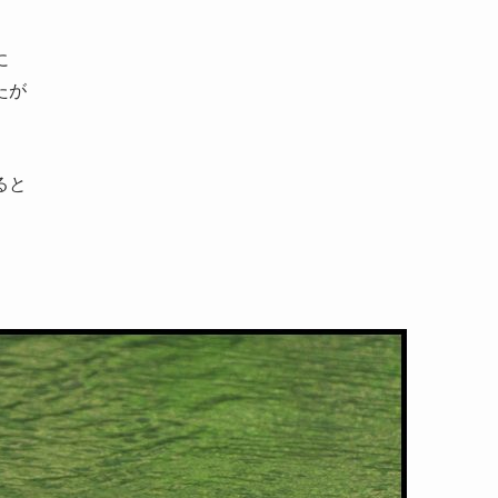
に
たが
ると