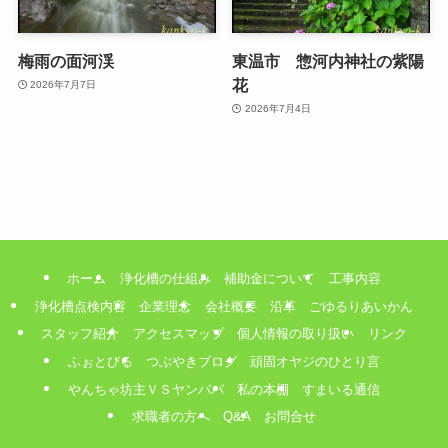
梅雨の面河渓
東温市 惣河内神社の紫陽
花
2026年7月7日
2026年7月4日
ホーム
浄化槽の仕組み
補助金について
工事内容
浄化槽点検内容
企業理念
会社概要
沿革
ごゆるりあいかん
スタッフ紹介
アクセスマップ
個人情報の取り扱い
リンク
ふぉとびる
つぶやきブログ
頑固オヤジのひとり言
やんちゃ坊主ＶＳヤンパパ
私の本棚
すまいる通信
求職者の方へ
Q&A
お問合せ