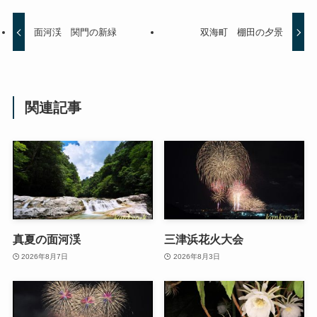
面河渓 関門の新緑
双海町 棚田の夕景
関連記事
真夏の面河渓
三津浜花火大会
2026年8月7日
2026年8月3日