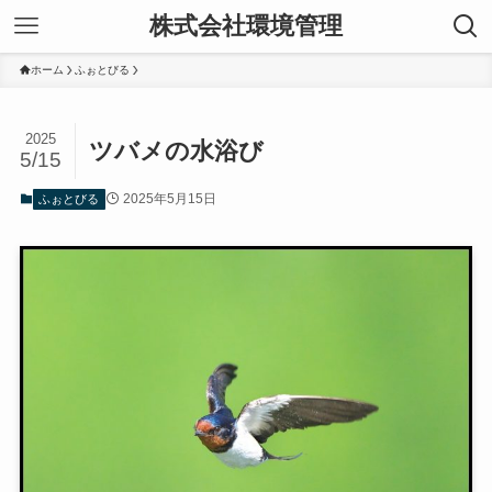
株式会社環境管理
ホーム
ふぉとびる
2025
ツバメの水浴び
5/15
2025年5月15日
ふぉとびる