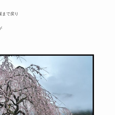
桜まで戻り
。
が