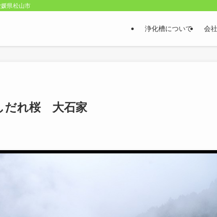
愛媛県松山市
浄化槽について
会
しだれ桜 大石家