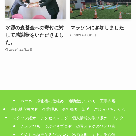
水源の森基金への寄付に対
マラソンに参加しました
して感謝状をいただきまし
2021年12月5日
た。
2021年12月15日
ホーム
浄化槽の仕組み
補助金について
工事内容
浄化槽点検内容
企業理念
会社概要
沿革
ごゆるりあいかん
スタッフ紹介
アクセスマップ
個人情報の取り扱い
リンク
ふぉとびる
つぶやきブログ
頑固オヤジのひとり言
やんちゃ坊主ＶＳヤンパパ
私の本棚
すまいる通信