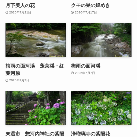
月下美人の花
クモの巣の煌めき
2026年7月21日
2026年7月17日
梅雨の面河渓 蓬莱渓・紅
梅雨の面河渓
葉河原
2026年7月7日
2026年7月7日
東温市 惣河内神社の紫陽
浄瑠璃寺の紫陽花