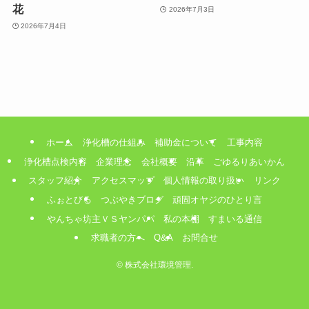
花
2026年7月3日
2026年7月4日
ホーム
浄化槽の仕組み
補助金について
工事内容
浄化槽点検内容
企業理念
会社概要
沿革
ごゆるりあいかん
スタッフ紹介
アクセスマップ
個人情報の取り扱い
リンク
ふぉとびる
つぶやきブログ
頑固オヤジのひとり言
やんちゃ坊主ＶＳヤンパパ
私の本棚
すまいる通信
求職者の方へ
Q&A
お問合せ
©
株式会社環境管理.