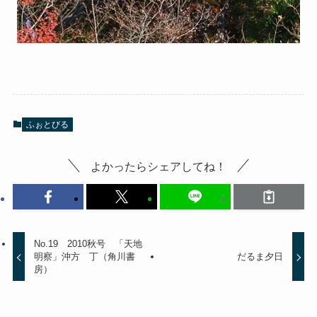
ふぉとびる
よかったらシェアしてね！
No.19 2010秋号 「天地
明察」沖方 丁（角川書
だるま夕日
房）