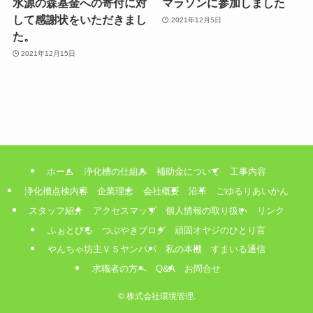
水源の森基金への寄付に対
マラソンに参加しました
して感謝状をいただきまし
2021年12月5日
た。
2021年12月15日
ホーム
浄化槽の仕組み
補助金について
工事内容
浄化槽点検内容
企業理念
会社概要
沿革
ごゆるりあいかん
スタッフ紹介
アクセスマップ
個人情報の取り扱い
リンク
ふぉとびる
つぶやきブログ
頑固オヤジのひとり言
やんちゃ坊主ＶＳヤンパパ
私の本棚
すまいる通信
求職者の方へ
Q&A
お問合せ
©
株式会社環境管理.