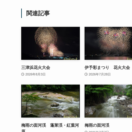
関連記事
三津浜花火大会
伊予彩まつり 花火大会
2026年8月3日
2026年7月28日
梅雨の面河渓 蓬莱渓・紅葉河
梅雨の面河渓
原