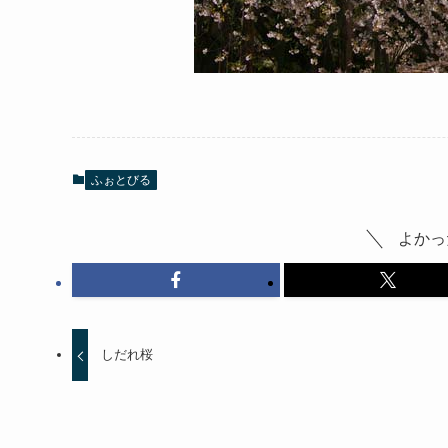
ふぉとびる
よかっ
しだれ桜